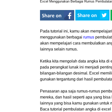
Excel Menggunakan Berbagai Rumus Pembulatan
Pada tutorial ini, kamu akan mempelaj
menggunakan berbagai
rumus
pembulata
akan mempelajari cara membulatkan ang
lainnya selain rumus.
Ketika kita mengolah data angka kita d
pada perangkat lunak ini menjadi penting
bilangan-bilangan desimal. Excel memil
gunakan tergantung dari hasil pembulata
Penasaran apa saja rumus-rumus pembu
mereka, dan hasil seperti apa yang bisa 
lainnya yang bisa kamu gunakan untuk 
Baca tutorial pembulatan angka di excel