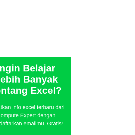
Ingin Belajar
ebih Banyak
entang Excel?
kan info excel terbaru dari
ompute Expert dengan
aftarkan emailmu. Gratis!