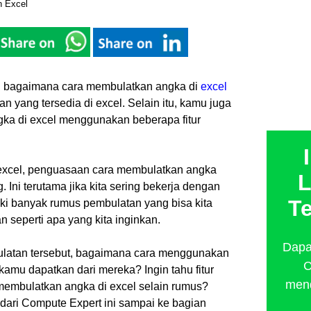
 Excel
ari bagaimana cara membulatkan angka di
excel
n yang tersedia di excel. Selain itu, kamu juga
ka di excel menggunakan beberapa fitur
i excel, penguasaan cara membulatkan angka
L
. Ini terutama jika kita sering bekerja dengan
T
iki banyak rumus pembulatan yang bisa kita
n seperti apa yang kita inginkan.
Dapat
latan tersebut, bagaimana cara menggunakan
C
kamu dapatkan dari mereka? Ingin tahu fitur
mend
membulatkan angka di excel selain rumus?
 dari Compute Expert ini sampai ke bagian