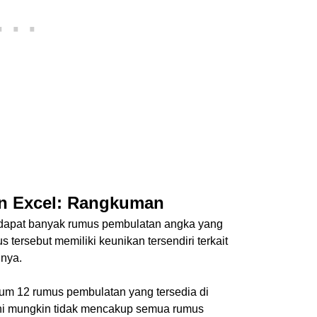
n Excel: Rangkuman
erdapat banyak rumus pembulatan angka yang
 tersebut memiliki keunikan tersendiri terkait
nya.
um 12 rumus pembulatan yang tersedia di
ini mungkin tidak mencakup semua rumus