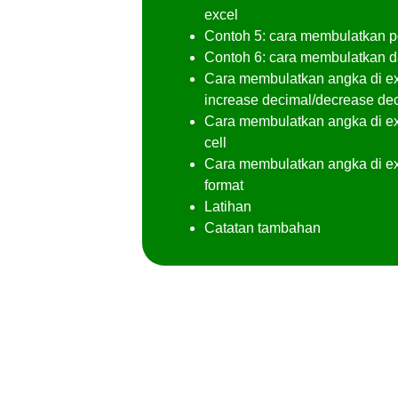
excel
Contoh 5: cara membulatkan p
Contoh 6: cara membulatkan da
Cara membulatkan angka di e
increase decimal/decrease de
Cara membulatkan angka di ex
cell
Cara membulatkan angka di e
format
Latihan
Catatan tambahan