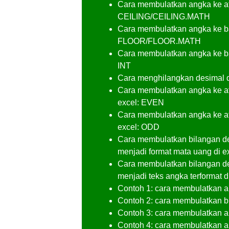
Cara membulatkan angka ke atas
CEILING/CEILING.MATH
Cara membulatkan angka ke baw
FLOOR/FLOOR.MATH
Cara membulatkan angka ke baw
INT
Cara menghilangkan desimal 
Cara membulatkan angka ke ata
excel: EVEN
Cara membulatkan angka ke atas
excel: ODD
Cara membulatkan bilangan d
menjadi format mata uang di 
Cara membulatkan bilangan d
menjadi teks angka terformat d
Contoh 1: cara membulatkan an
Contoh 2: cara membulatkan bi
Contoh 3: cara membulatkan an
Contoh 4: cara membulatkan an