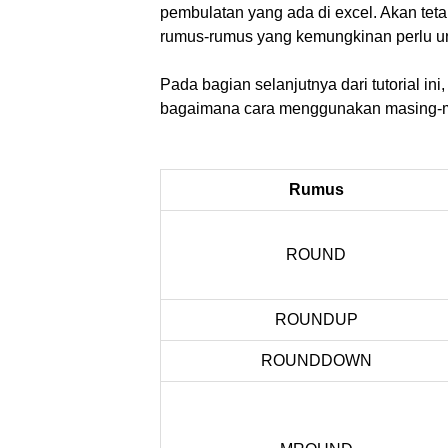
pembulatan yang ada di excel. Akan teta
rumus-rumus yang kemungkinan perlu u
Pada bagian selanjutnya dari tutorial ini
bagaimana cara menggunakan masing-ma
Rumus
ROUND
ROUNDUP
ROUNDDOWN