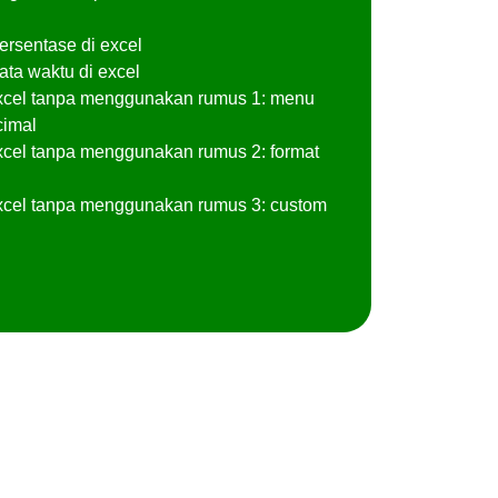
ersentase di excel
ta waktu di excel
xcel tanpa menggunakan rumus 1: menu
cimal
cel tanpa menggunakan rumus 2: format
xcel tanpa menggunakan rumus 3: custom