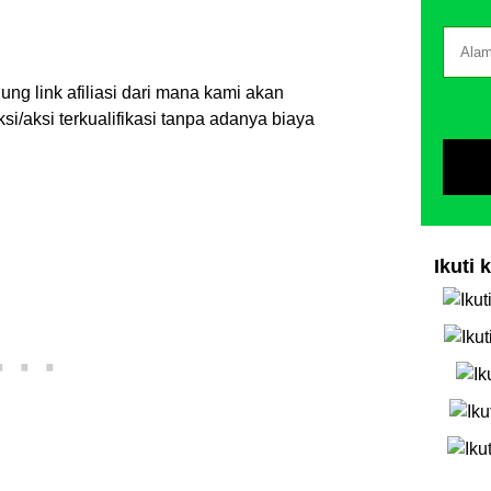
ung link afiliasi dari mana kami akan
i/aksi terkualifikasi tanpa adanya biaya
Ikuti 