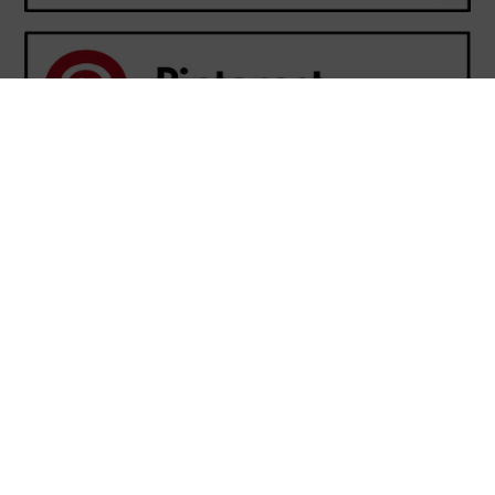
Cara Menghitung di Excel
Cara Menjumlahkan di Excel
Cara Mengurangi di Excel
Cara Mengalikan di Excel
Cara Membagi di Excel
Cara Menghitung Rata-rata di Excel