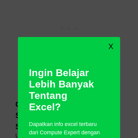
X
Ingin Belajar
Lebih Banyak
Tentang
Cara Menghapus Beberapa
Excel?
Sheet di Excel Secara
Dapatkan info excel terbaru
Sekaligus
dari Compute Expert dengan
Untuk menghapus beberapa sheet secara